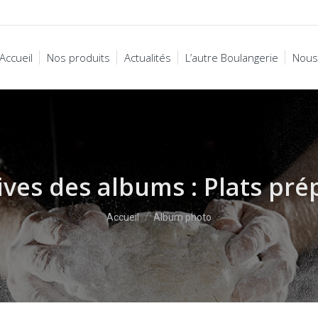
Accueil
Nos produits
Actualités
L’autre Boulangerie
Nous
Accueil
Nos produits
Actualités
L’autre Boulangerie
Nous
ives des albums :
Plats pré
Vous êtes ici :
Accueil
Album photo